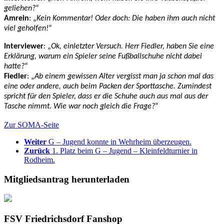
geliehen?
“
Amrein
: „
Kein Kommentar! Oder doch: Die haben ihm auch nicht
viel geholfen!
“
Interviewer
: „
Ok, einletzter Versuch. Herr Fiedler, haben Sie eine
Erklärung, warum ein Spieler seine Fußballschuhe nicht dabei
hatte?
“
Fiedler
: „
Ab einem gewissen Alter vergisst man ja schon mal das
eine oder andere, auch beim Packen der Sporttasche. Zumindest
spricht für den Spieler, dass er die Schuhe auch aus mal aus der
Tasche nimmt. Wie war noch gleich die Frage?
“
Zur SOMA-Seite
Weiter
G – Jugend konnte in Wehrheim überzeugen.
Zurück
1. Platz beim G – Jugend – Kleinfeldturnier in
Rodheim.
Mitgliedsantrag herunterladen
FSV Friedrichsdorf Fanshop