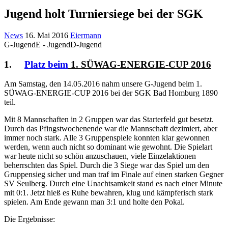
Jugend holt Turniersiege bei der SGK
News
16. Mai 2016
Eiermann
G-Jugend
E - Jugend
D-Jugend
1.
Platz beim
1. SÜWAG-ENERGIE-CUP 2016
Am Samstag, den 14.05.2016 nahm unsere G-Jugend beim 1.
SÜWAG-ENERGIE-CUP 2016 bei der SGK Bad Homburg 1890
teil.
Mit 8 Mannschaften in 2 Gruppen war das Starterfeld gut besetzt.
Durch das Pfingstwochenende war die Mannschaft dezimiert, aber
immer noch stark. Alle 3 Gruppenspiele konnten klar gewonnen
werden, wenn auch nicht so dominant wie gewohnt. Die Spielart
war heute nicht so schön anzuschauen, viele Einzelaktionen
beherrschten das Spiel. Durch die 3 Siege war das Spiel um den
Gruppensieg sicher und man traf im Finale auf einen starken Gegner
SV Seulberg. Durch eine Unachtsamkeit stand es nach einer Minute
mit 0:1. Jetzt hieß es Ruhe bewahren, klug und kämpferisch stark
spielen. Am Ende gewann man 3:1 und holte den Pokal.
Die Ergebnisse: